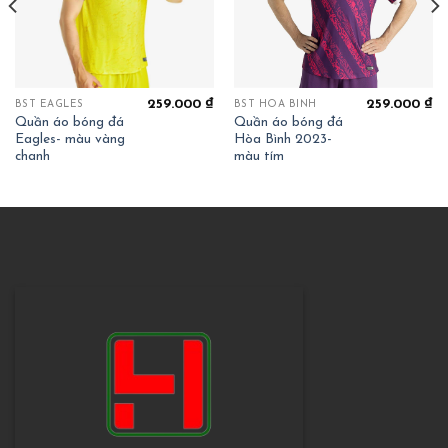
259.000
₫
259.000
₫
BST EAGLES
BST HOÀ BÌNH
Quần áo bóng đá
Quần áo bóng đá
Eagles- màu vàng
Hòa Bình 2023-
chanh
màu tím