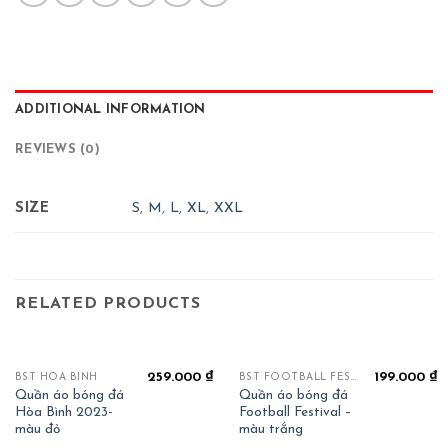
ADDITIONAL INFORMATION
REVIEWS (0)
SIZE
S
,
M
,
L
,
XL
,
XXL
RELATED PRODUCTS
OUT OF STOCK
259.000
₫
199.000
₫
BST HOÀ BÌNH
BST FOOTBALL FESTIVAL
Quần áo bóng đá
Quần áo bóng đá
Hòa Bình 2023-
Football Festival –
màu đỏ
màu trắng