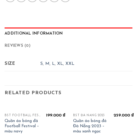
ADDITIONAL INFORMATION
REVIEWS (0)
SIZE
S
,
M
,
L
,
XL
,
XXL
RELATED PRODUCTS
199.000
₫
259.000
₫
BST FOOTBALL FESTIVAL
BST ĐÀ NẴNG 2023
Quần áo bóng đá
Quần áo bóng đá
Football Festival –
Đà Nẵng 2023 –
màu navy
màu xanh ngọc