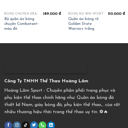
189.000
₫
110.000
₫
BÓNG CHUYỀN DRAHA COMBATTANT
BÓNG RỔ WIN SPORT
Bộ quần áo bóng
Quần áo bóng rổ
chuyền Combatant-
Golden State
màu đỏ
Warriors trắng
Công Ty TNHH Thể Thao Hoàng Lâm
Hoàng Lâm Sport - Chuyên phân phối trang phục và
phụ kiện thể thao chính hãng như: Quần áo bóng đá
thiết kế Nam, giày bóng đá, phụ kiện thể thao,.. của rất
nhiều thương hiệu thời trang thể thao uy tín. ⚽️🔥