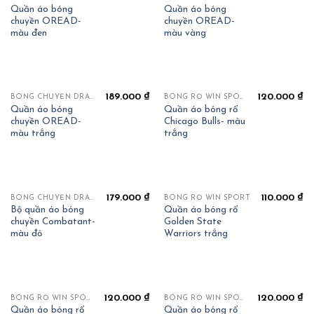
Quần áo bóng
Quần áo bóng
chuyền OREAD-
chuyền OREAD-
màu đen
màu vàng
189.000
₫
120.000
₫
BÓNG CHUYỀN DRAHA OREAD
BÓNG RỔ WIN SPORT
Quần áo bóng
Quần áo bóng rổ
chuyền OREAD-
Chicago Bulls- màu
màu trắng
trắng
179.000
₫
110.000
₫
BÓNG CHUYỀN DRAHA COMBATTANT
BÓNG RỔ WIN SPORT
Bộ quần áo bóng
Quần áo bóng rổ
chuyền Combatant-
Golden State
màu đỏ
Warriors trắng
120.000
₫
120.000
₫
BÓNG RỔ WIN SPORT
BÓNG RỔ WIN SPORT
Quần áo bóng rổ
Quần áo bóng rổ