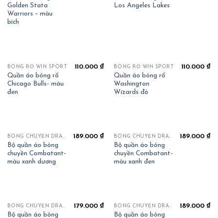
Golden Stata
Los Angeles Lakes
Warriors – màu
bích
110.000
₫
110.000
₫
BÓNG RỔ WIN SPORT
BÓNG RỔ WIN SPORT
Quần áo bóng rổ
Quần áo bóng rổ
Chicago Bulls- màu
Washington
đen
Wizards đỏ
189.000
₫
189.000
₫
BÓNG CHUYỀN DRAHA COMBATTANT
BÓNG CHUYỀN DRAHA COMBATTANT
Bộ quần áo bóng
Bộ quần áo bóng
chuyền Combatant-
chuyền Combatant-
màu xanh dương
màu xanh đen
179.000
₫
189.000
₫
BÓNG CHUYỀN DRAHA COMBATTANT
BÓNG CHUYỀN DRAHA COMBATTANT
Bộ quần áo bóng
Bộ quần áo bóng