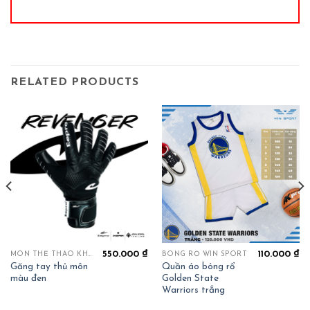
RELATED PRODUCTS
550.000
₫
110.000
₫
MÔN THỂ THAO KHÁC
BÓNG RỔ WIN SPORT
Găng tay thủ môn
Quần áo bóng rổ
màu đen
Golden State
Warriors trắng