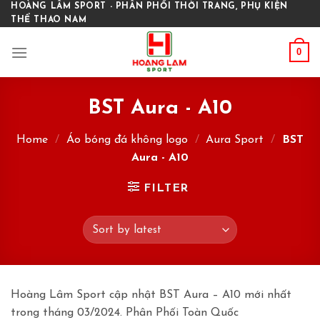
Skip
HOÀNG LÂM SPORT - PHÂN PHỐI THỜI TRANG, PHỤ KIỆN
THỂ THAO NAM
to
content
0
BST Aura - A10
Home
/
Áo bóng đá không logo
/
Aura Sport
/
BST
Aura - A10
FILTER
Hoàng Lâm Sport cập nhật BST Aura – A10 mới nhất
trong tháng 03/2024. Phân Phối Toàn Quốc