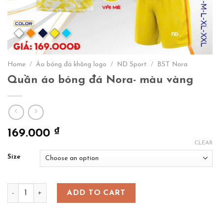
Home
/
Áo bóng đá không logo
/
ND Sport
/
BST Nora
Quần áo bóng đá Nora- màu vàng
₫
169.000
CLEAR
Size
Quần áo bóng đá Nora- màu vàng quantity
ADD TO CART