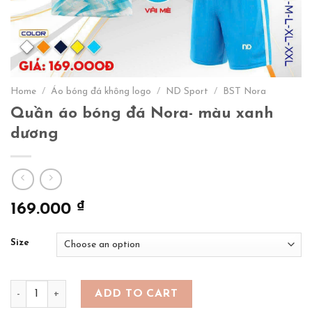
Home
/
Áo bóng đá không logo
/
ND Sport
/
BST Nora
Quần áo bóng đá Nora- màu xanh
dương
₫
169.000
Size
Quần áo bóng đá Nora- màu xanh dương quantity
ADD TO CART