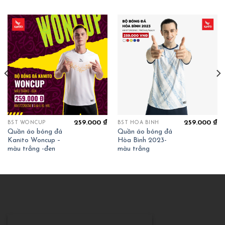
259.000
₫
259.000
₫
BST WONCUP
BST HOÀ BÌNH
Quần áo bóng đá
Quần áo bóng đá
Kanito Woncup –
Hòa Bình 2023-
màu trắng -đen
màu trắng