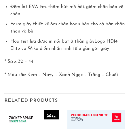
Đệm lót EVA êm, thấm hút mồ hôi, giảm chấn bảo vệ
chân
Form giày thiết kế ôm chân hoàn hảo cho cả bàn chân
thon và bè
Hoạ tiết lửa được in nổi bật ở thân giàyLogo HĐ14
Elite và Wika điểm nhấn tinh tế ở gần gót giày
* Size: 32 – 44
* Màu sắc: Kem – Navy – Xanh Ngọc – Trắng – Chuối
RELATED PRODUCTS