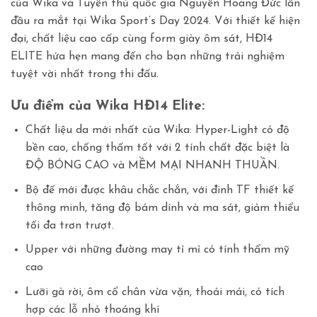
của Wika và Tuyển thủ quốc gia Nguyễn Hoàng Đức lần
đầu ra mắt tại Wika Sport’s Day 2024. Với thiết kế hiện
đại, chất liệu cao cấp cùng form giày ôm sát, HĐ14
ELITE hứa hẹn mang đến cho bạn những trải nghiệm
tuyệt vời nhất trong thi đấu.
Ưu điểm của Wika HĐ14 Elite:
Chất liệu da mới nhất của Wika: Hyper-Light có độ
bền cao, chống thấm tốt với 2 tính chất đặc biệt là
ĐỘ BÓNG CAO và MỀM MẠI NHANH THUẦN.
Bộ đế mới được khâu chắc chắn, với đinh TF thiết kế
thông minh, tăng độ bám dính và ma sát, giảm thiểu
tối đa trơn trượt.
Upper với những đường may tỉ mỉ có tính thẩm mỹ
cao
Lưỡi gà rời, ôm cổ chân vừa vặn, thoải mái, có tích
hợp các lỗ nhỏ thoáng khí