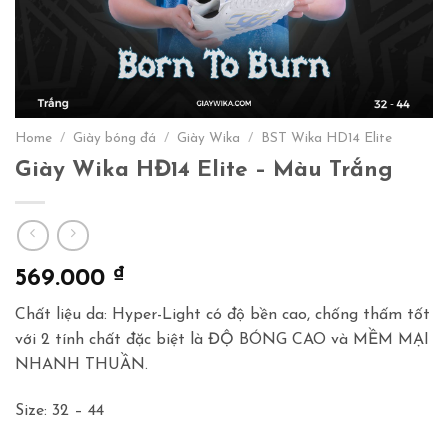
Home
/
Giày bóng đá
/
Giày Wika
/
BST Wika HD14 Elite
Giày Wika HĐ14 Elite – Màu Trắng
₫
569.000
Chất liệu da: Hyper-Light có độ bền cao, chống thấm tốt
với 2 tính chất đặc biệt là ĐỘ BÓNG CAO và MỀM MẠI
NHANH THUẦN.
Size: 32 – 44