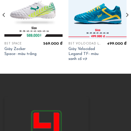
499.000
₫
569.000
₫
BST VOLOCIDAD LEGEND
BST SPACE
Giày Velocidad
Giày Zocker
Legand TF- màu
Space- màu trắng
xanh cổ vịt