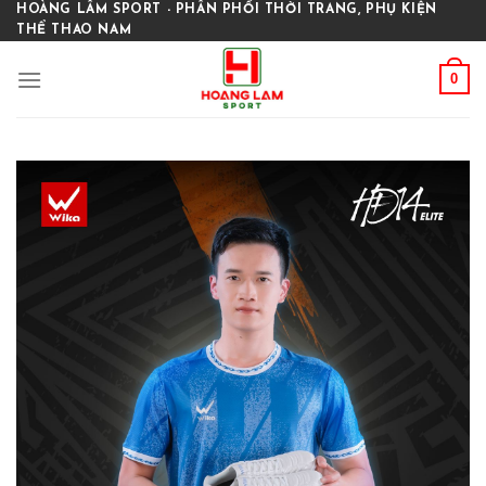
Skip
HOÀNG LÂM SPORT - PHÂN PHỐI THỜI TRANG, PHỤ KIỆN
THỂ THAO NAM
to
content
0