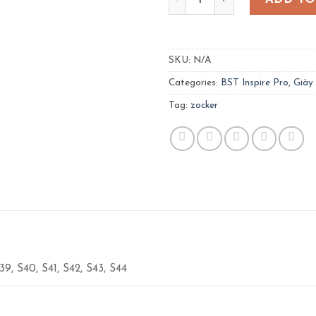
SKU:
N/A
Categories:
BST Inspire Pro
,
Giày
Tag:
zocker
39, S40, S41, S42, S43, S44