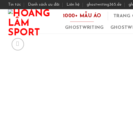
Skip
Tin tức
Danh sách ưu đãi
Liên hệ
ghostwriting365.de
gh
to
1000+ MẪU ÁO
TRANG 
content
GHOSTWRITING
GHOSTWR