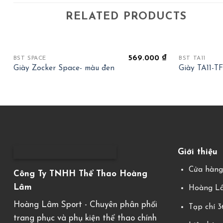
RELATED PRODUCTS
+
+
569.000
₫
BST SPACE
BST TA11
Giày Zocker Space- màu đen
Giày TA11-T
Giới thiệu
Cửa hàn
Công Ty TNHH Thể Thao Hoàng
Lâm
Hoàng Lâ
Hoàng Lâm Sport - Chuyên phân phối
Tạp chí 
trang phục và phụ kiện thể thao chính