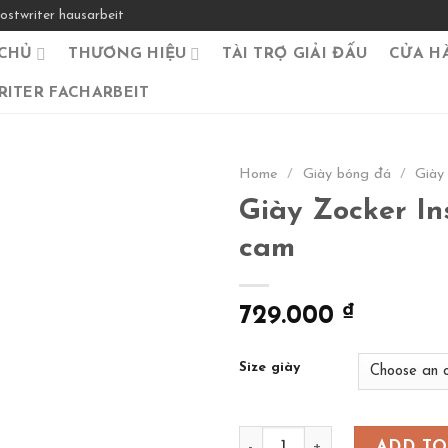
ostwriter hausarbeit
CHỦ
THƯƠNG HIỆU
TÀI TRỢ GIẢI ĐẤU
CỬA H
ITER FACHARBEIT
Home
/
Giày bóng đá
/
Giày
Giày Zocker In
cam
729.000
₫
Size giày
Giày Zocker Inspire Pro- m
ADD TO