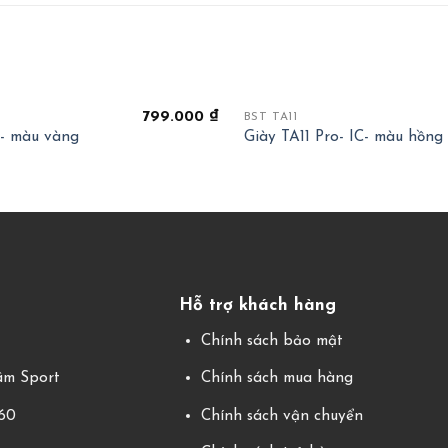
+
799.000
₫
BST TA11
F- màu vàng
Giày TA11 Pro- IC- màu hồng
Hỗ trợ khách hàng
g
Chính sách bảo mật
m Sport
Chính sách mua hàng
360
Chính sách vận chuyển