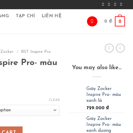
ÀNG
TẠP CHÍ
LIÊN HỆ
0
0
₫
 Zocker
/
BST Inspire Pro
spire Pro- màu
You may also like…
Giày Zocker
Inspire Pro- màu
xanh lá
CLEAR
729.000
₫
Giày Zocker
Inspire Pro- màu
àu cam quantity
xanh dương
 CART