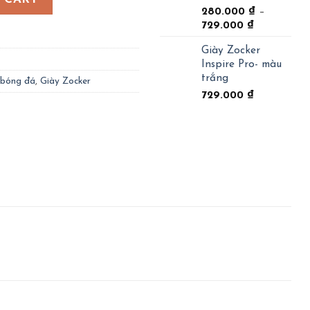
280.000
₫
–
729.000
₫
Giày Zocker
Inspire Pro- màu
trắng
 bóng đá
,
Giày Zocker
729.000
₫