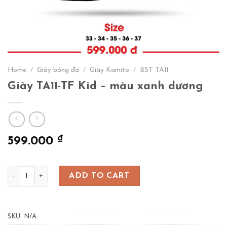
Home
/
Giày bóng đá
/
Giày Kamito
/
BST TA11
Giày TA11-TF Kid – màu xanh dương
₫
599.000
Giày TA11-TF Kid - màu xanh dương quantity
ADD TO CART
SKU:
N/A