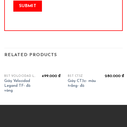
RELATED PRODUCTS
499.000
₫
280.000
₫
BST VOLOCIDAD LEGEND
BST CT3Z
Giày Velocidad
Giày CT3z- màu
Legand TF- đỏ
trắng- đỏ
vàng