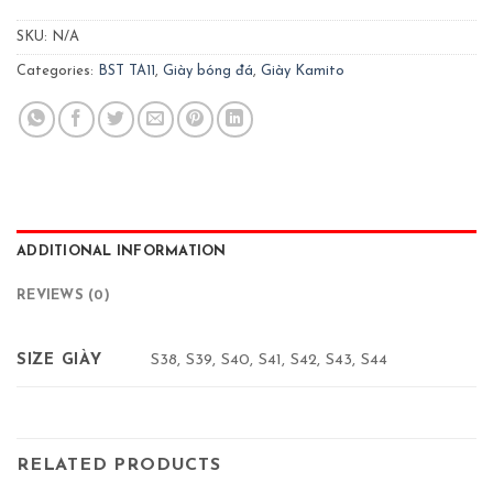
SKU:
N/A
Categories:
BST TA11
,
Giày bóng đá
,
Giày Kamito
ADDITIONAL INFORMATION
REVIEWS (0)
SIZE GIÀY
S38, S39, S40, S41, S42, S43, S44
RELATED PRODUCTS