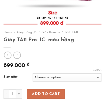
Home
/
Giày bóng đá
/
Giày Kamito
/
BST TA11
Giày TA11 Pro- IC- màu hồng
₫
899.000
CLEAR
Size giày
Giày TA11 Pro- IC- màu hồng quantity
ADD TO CART