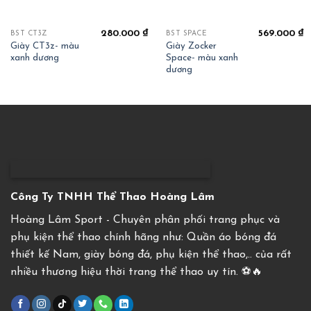
280.000
₫
569.000
₫
BST CT3Z
BST SPACE
Giày CT3z- màu
Giày Zocker
xanh dương
Space- màu xanh
dương
Công Ty TNHH Thể Thao Hoàng Lâm
Hoàng Lâm Sport - Chuyên phân phối trang phục và
phụ kiện thể thao chính hãng như: Quần áo bóng đá
thiết kế Nam, giày bóng đá, phụ kiện thể thao,.. của rất
nhiều thương hiệu thời trang thể thao uy tín. ⚽️🔥