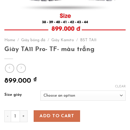
Home
/
Giày bóng đá
/
Giày Kamito
/
BST TA11
Giày TA11 Pro- TF- màu trắng
₫
899.000
CLEAR
Size giày
Giày TA11 Pro- TF- màu trắng quantity
ADD TO CART