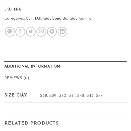
SKU:
N/A
Categories:
BST TA11
,
Giày bóng đá
,
Giày Kamito
ADDITIONAL INFORMATION
REVIEWS (0)
SIZE GIÀY
S38, S39, S40, S41, S42, S43, S44
RELATED PRODUCTS