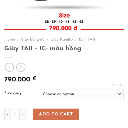
Home
/
Giày bóng đá
/
Giày Kamito
/
BST TA11
Giày TA11 – IC- màu hồng
₫
790.000
CLEAR
Size giày
Giày TA11 - IC- màu hồng quantity
ADD TO CART