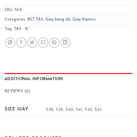
SKU:
N/A
Categories:
BST TA11
,
Giày bóng đá
,
Giày Kamito
Tag:
TA11 - IC
ADDITIONAL INFORMATION
REVIEWS (0)
SIZE GIÀY
S38, S39, S40, S41, S42, S43