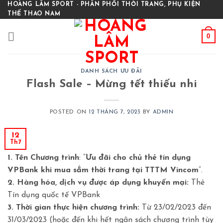
Skip
HOÀNG LÂM SPORT - PHÂN PHỐI THỜI TRANG, PHỤ KIỆN
THỂ THAO NAM
to
content
0
DANH SÁCH ƯU ĐÃI
Flash Sale – Mừng tết thiếu nhi
POSTED ON
12 THÁNG 7, 2023
BY
ADMIN
12
Th7
1.
Tên Chương trình
: “
Ưu đãi cho chủ thẻ tín dụng
VPBank khi mua sắm thời trang tại TTTM Vincom
”.
2. Hàng hóa, dịch vụ được áp dụng khuyến mại:
Thẻ
Tín dụng quốc tế VPBank
3. Thời gian thực hiện chương trình:
Từ 23/02/2023 đến
31/03/2023 (hoặc đến khi hết ngân sách chương trình tùy