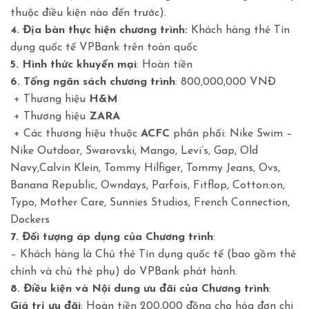
thuộc điều kiện nào đến trước).
4. Địa bàn thực hiện chương trình:
Khách hàng thẻ Tín
dụng quốc tế VPBank trên toàn quốc
5. Hình thức khuyến mại
: Hoàn tiền
6. Tổng ngân sách chương trình
: 800,000,000 VNĐ
+ Thương hiệu
H&M
+ Thương hiệu
ZARA
+ Các thương hiệu thuộc
ACFC
phân phối: Nike Swim –
Nike Outdoor, Swarovski, Mango, Levi’s, Gap, Old
Navy,Calvin Klein, Tommy Hilfiger, Tommy Jeans, Ovs,
Banana Republic, Owndays, Parfois, Fitflop, Cotton:on,
Typo, Mother Care, Sunnies Studios, French Connection,
Dockers
7. Đối tượng áp dụng của Chương trình
:
– Khách hàng là Chủ thẻ Tín dụng quốc tế (bao gồm thẻ
chính và chủ thẻ phụ) do VPBank phát hành.
8. Điều kiện và Nội dung ưu đãi của Chương trình
:
Giá trị ưu đãi
: Hoàn tiền 200,000 đồng cho hóa đơn chi